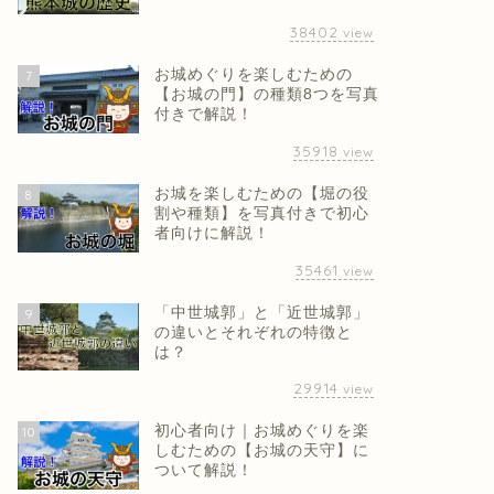
38402
view
お城めぐりを楽しむための
7
【お城の門】の種類8つを写真
付きで解説！
35918
view
お城を楽しむための【堀の役
8
割や種類】を写真付きで初心
者向けに解説！
35461
view
「中世城郭」と「近世城郭」
9
の違いとそれぞれの特徴と
は？
29914
view
初心者向け｜お城めぐりを楽
10
しむための【お城の天守】に
ついて解説！