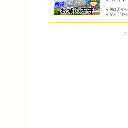
今回は天守の
んな人 「お
ス