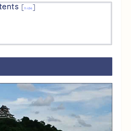
tents
[
]
hide