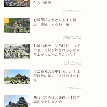
付きで解説！
54229
view
お城用語をわかりやすく解
3
説 曲輪（くるわ）編
46539
view
お城の歴史 明治時代 つぎ
4
つぎにお城が壊されるなか立
ち上がった人たちがいた！！
44841
view
【二条城の歴史】まとめ｜江
5
戸時代の始まりと終わりのお
城
38709
view
知れば知るほど面白い【熊本
6
城の歴史】まとめ