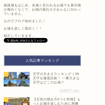
姫路城をはじめ、名城と言われるお城でも展示物
が面白くなくて、お城の面白さがみんなに伝わっ
ていません。
なのでブログ始めました！
お城を楽しく面白く！！
紹介していきます。
人気記事ランキング
天守の大きさランキング｜38
1
天守を徹底比較！ 一番大きな
天守はどこのお城？
258997
view
【石垣の積み方6つと特徴】も
2
っとお城を楽しむために画像