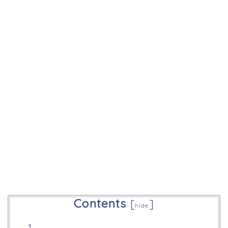
Contents
[
]
hide