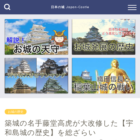
日本の城 Japan-Castle
お城の歴史
築城の名手藤堂高虎が大改修した【宇
和島城の歴史】を総ざらい