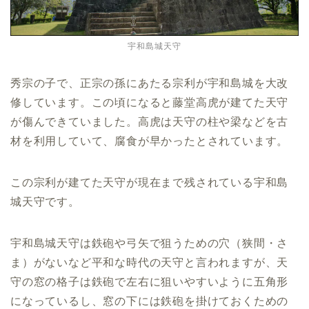
宇和島城天守
秀宗の子で、正宗の孫にあたる宗利が宇和島城を大改
修しています。この頃になると藤堂高虎が建てた天守
が傷んできていました。高虎は天守の柱や梁などを古
材を利用していて、腐食が早かったとされています。
この宗利が建てた天守が現在まで残されている宇和島
城天守です。
宇和島城天守は鉄砲や弓矢で狙うための穴（狭間・さ
ま）がないなど平和な時代の天守と言われますが、天
守の窓の格子は鉄砲で左右に狙いやすいように五角形
になっているし、窓の下には鉄砲を掛けておくための