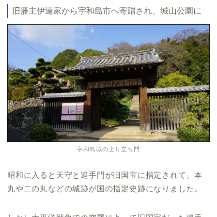
旧藩主伊達家から宇和島市へ寄贈され、城山公園に
宇和島城の上り立ち門
昭和に入ると天守と追手門が旧国宝に指定されて、本
丸や二の丸などの城跡が国の指定史跡になりました。