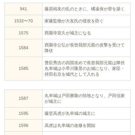
941
藤原純友の乱のときに、橘遠保が砦を築く
1532〜70
家藤監物が大友氏の侵攻を防ぐ
1575
西園寺宣久が城主になる
西園寺公弘が長曾我部元親の攻撃を受けて
1584
降伏
豊臣秀吉の四国攻めで長曾我部元親は降伏
1585
丸串城は小早川隆景のお城になり、家臣・
持田右京を城代として入れる
丸串城は戸田勝隆の領地となり、戸田信家
1587
が城主に
1595
藤堂高虎が丸串城の城主に
1596
高虎は丸串城の改修を開始