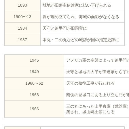
1890
城地が旧藩主伊達家に払い下げられる
1900〜13
堀が埋め立てられ、海城の面影がなくなる
1934
天守と追手門が旧国宝に
1937
本丸・二の丸などの城跡が国の指定史跡に
1945
アメリカ軍の空襲によって追手門
1949
天守と城地の大半が伊達家から宇
1960〜62
天守の修復工事が行われる
1963
南側の登城口にある上り立ち門が
三の丸にあった山里倉庫（武器庫
1966
築され、城山郷土館になる