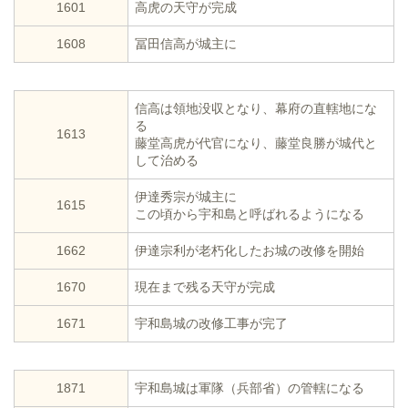
1601
高虎の天守が完成
1608
冨田信高が城主に
信高は領地没収となり、幕府の直轄地にな
る
1613
藤堂高虎が代官になり、藤堂良勝が城代と
して治める
伊達秀宗が城主に
1615
この頃から宇和島と呼ばれるようになる
1662
伊達宗利が老朽化したお城の改修を開始
1670
現在まで残る天守が完成
1671
宇和島城の改修工事が完了
1871
宇和島城は軍隊（兵部省）の管轄になる