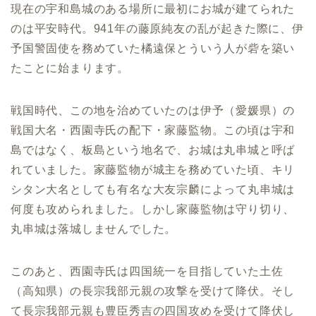
現在の宇和島城のある場所に最初にお城が建てられた
のは平安時代。941年の藤原純友の乱が起きた際に、伊
予国警固使を務めていた橘遠保とういう人が砦を築い
たことに始まります。
戦国時代、この地を治めていたのは伊予（愛媛県）の
戦国大名・西園寺氏の配下・家藤監物。この頃は宇和
島ではなく、板島という地名で、お城は丸串城と呼ば
れていました。家藤監物が城主を務めていた頃、キリ
シタン大名としても有名な大友宗麟によって丸串城は
何度も攻められました。しかし家藤監物は守り切り、
丸串城は落城しませんでした。
このあと、西園寺氏は四国統一を目指していた土佐
（高知県）の長宗我部元親の攻撃を受けて降伏。そし
て長宗我部元親も豊臣秀吉の四国攻めを受けて降伏し