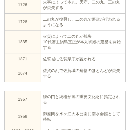
火事によって本丸、天守、二の丸、三の丸
1726
が焼失する
二の丸が復興し、二の丸で藩政が行われる
1728
ようになる
火災によって二の丸が焼失
1835
10代藩主鍋島直正が本丸御殿の建築を開始
する
1871
佐賀城に佐賀県庁が置かれる
佐賀の乱で佐賀城の建物のほとんどが焼失
1874
する
鯱の門と続櫓が国の重要文化財に指定され
1957
る
御座間を水ヶ江大木公園に南水会館として
1958
移転