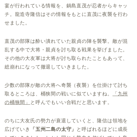
宴が行われている情報を、鍋島直茂が忍者からキャッ
チ。龍造寺隆信はその情報をもとに直茂に夜襲を行わ
せました。
直茂の部隊は酔い潰れていた親貞の陣を襲撃。敵が混
乱する中で大将・親貞を討ち取る戦果を挙げました。
その他の大友軍は大将が討ち取られたこともあって、
総崩れになって撤退していきました。
少数の部隊が敵の大将へ奇襲（夜襲）を仕掛けて討ち
取るところは、桶狭間の戦いに似ていますね。
「九州
の桶狭間」
と呼んでもいい合戦だと思います。
のちに大友氏の勢力が衰退していくと、隆信は領地を
広げていき
「五州二島の太守」
と呼ばれるほどに成長