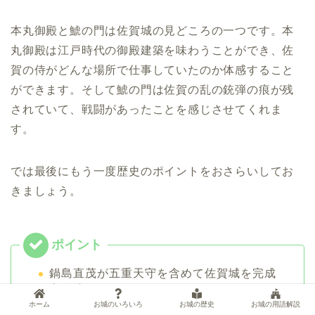
本丸御殿と鯱の門は佐賀城の見どころの一つです。本
丸御殿は江戸時代の御殿建築を味わうことができ、佐
賀の侍がどんな場所で仕事していたのか体感すること
ができます。そして鯱の門は佐賀の乱の銃弾の痕が残
されていて、戦闘があったことを感じさせてくれま
す。
では最後にもう一度歴史のポイントをおさらいしてお
きましょう。
鍋島直茂が五重天守を含めて佐賀城を完成
させる
ホーム
お城のいろいろ
お城の歴史
お城の用語解説
佐賀の乱で佐賀城が戦場になり、ほとんど