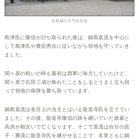
佐賀城の天守台石垣
島津氏に隆信が討ち取られた後は、鍋島直茂を中心に
して島津氏や豊臣秀吉に従いながら領地を守っていき
ました。
関ヶ原の戦いの時も最初は西軍に味方していたけど、
関ヶ原で石田三成が敗れたことをしるとうまく立ち回
って領地の保障を勝ち取っています。
鍋島直茂は名目上の当主とはいえ龍造寺氏を立ててい
ました。その後、龍造寺隆信の跡を継いでいた政家と
高房が相次いで亡くなります。そこで直茂は自分の息
子・勝茂に龍造寺氏を継がせることで、名実ともに鍋