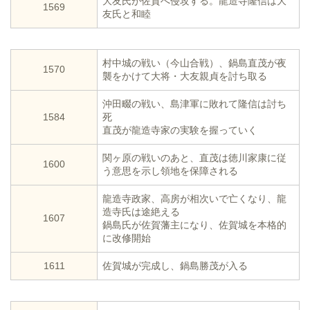
大友氏が佐賀へ侵攻する。龍造寺隆信は大
1569
友氏と和睦
村中城の戦い（今山合戦）、鍋島直茂が夜
1570
襲をかけて大将・大友親貞を討ち取る
沖田畷の戦い、島津軍に敗れて隆信は討ち
1584
死
直茂が龍造寺家の実験を握っていく
関ヶ原の戦いのあと、直茂は徳川家康に従
1600
う意思を示し領地を保障される
龍造寺政家、高房が相次いで亡くなり、龍
造寺氏は途絶える
1607
鍋島氏が佐賀藩主になり、佐賀城を本格的
に改修開始
1611
佐賀城が完成し、鍋島勝茂が入る