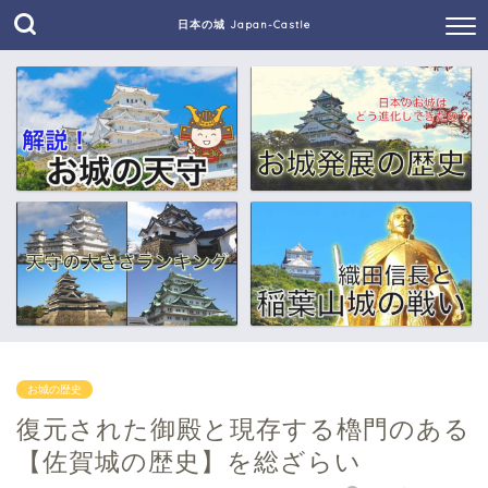
日本の城 Japan-Castle
お城の歴史
復元された御殿と現存する櫓門のある
【佐賀城の歴史】を総ざらい