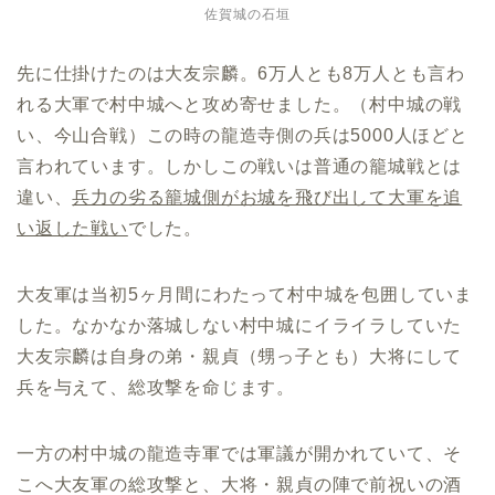
佐賀城の石垣
先に仕掛けたのは大友宗麟。6万人とも8万人とも言わ
れる大軍で村中城へと攻め寄せました。（村中城の戦
い、今山合戦）この時の龍造寺側の兵は5000人ほどと
言われています。しかしこの戦いは普通の籠城戦とは
違い、
兵力の劣る籠城側がお城を飛び出して大軍を追
い返した戦い
でした。
大友軍は当初5ヶ月間にわたって村中城を包囲していま
した。なかなか落城しない村中城にイライラしていた
大友宗麟は自身の弟・親貞（甥っ子とも）大将にして
兵を与えて、総攻撃を命じます。
一方の村中城の龍造寺軍では軍議が開かれていて、そ
こへ大友軍の総攻撃と、大将・親貞の陣で前祝いの酒