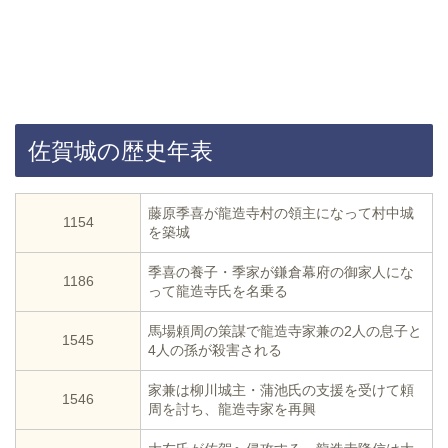
佐賀城の歴史年表
藤原季喜が龍造寺村の領主になって村中城
1154
を築城
季喜の養子・季家が鎌倉幕府の御家人にな
1186
って龍造寺氏を名乗る
馬場頼周の策謀で龍造寺家兼の2人の息子と
1545
4人の孫が殺害される
家兼は柳川城主・蒲池氏の支援を受けて頼
1546
周を討ち、龍造寺家を再興