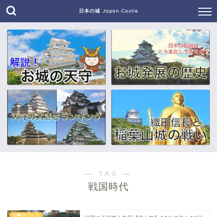
日本の城 Japan-Castle
― TAG ―
戦国時代
お城のいろいろ