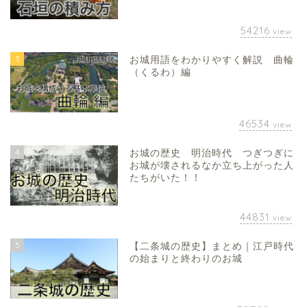
54216
view
3
お城用語をわかりやすく解説 曲輪
（くるわ）編
46534
view
4
お城の歴史 明治時代 つぎつぎに
お城が壊されるなか立ち上がった人
たちがいた！！
44831
view
5
【二条城の歴史】まとめ｜江戸時代
の始まりと終わりのお城