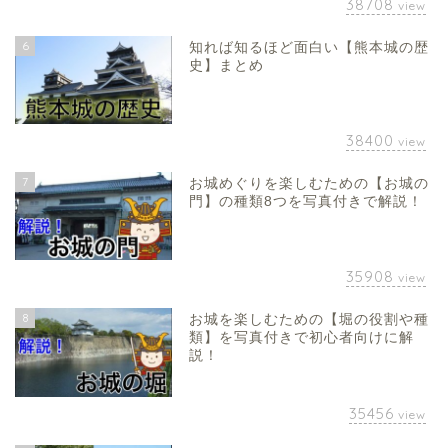
38708
view
6
知れば知るほど面白い【熊本城の歴
史】まとめ
38400
view
7
お城めぐりを楽しむための【お城の
門】の種類8つを写真付きで解説！
35908
view
8
お城を楽しむための【堀の役割や種
類】を写真付きで初心者向けに解
説！
35456
view