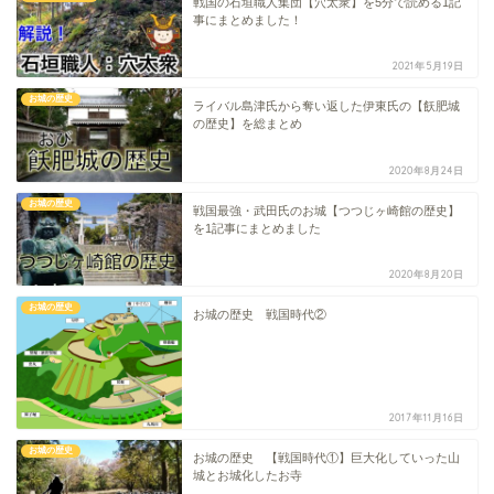
戦国の石垣職人集団【穴太衆】を5分で読める1記
事にまとめました！
2021年5月19日
お城の歴史
ライバル島津氏から奪い返した伊東氏の【飫肥城
の歴史】を総まとめ
2020年8月24日
お城の歴史
戦国最強・武田氏のお城【つつじヶ崎館の歴史】
を1記事にまとめました
2020年8月20日
お城の歴史
お城の歴史 戦国時代②
2017年11月16日
お城の歴史
お城の歴史 【戦国時代①】巨大化していった山
城とお城化したお寺