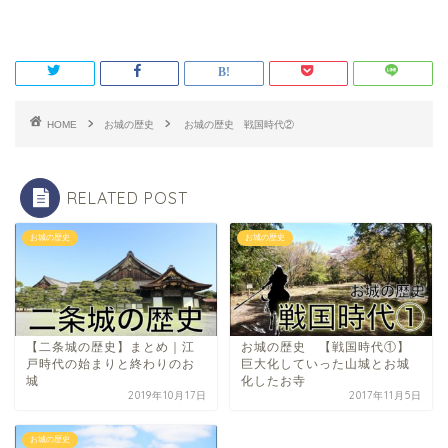
HOME
お城の歴史
お城の歴史 戦国時代②
RELATED POST
お城の歴史
お城の歴史
【二条城の歴史】まとめ｜江
お城の歴史 【戦国時代①】
戸時代の始まりと終わりのお
巨大化していった山城とお城
城
化したお寺
2019年10月17日
2017年11月5日
お城の歴史