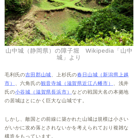
山中城（静岡県）の障子堀 Wikipedia「
山中
城
」より
毛利氏の
吉田郡山城
、上杉氏の
春日山城（新潟県上越
市）
、六角氏の
観音寺城（滋賀県近江八幡市）
、浅井
氏の
小谷城（滋賀県長浜市）
などの戦国大名の本拠地
の居城はとにかく巨大な山城です。
しかし、敵国との前線に築かれた山城は規模は小さい
がいかに攻め落とされないかを考えられており複雑な
構造をもっています。