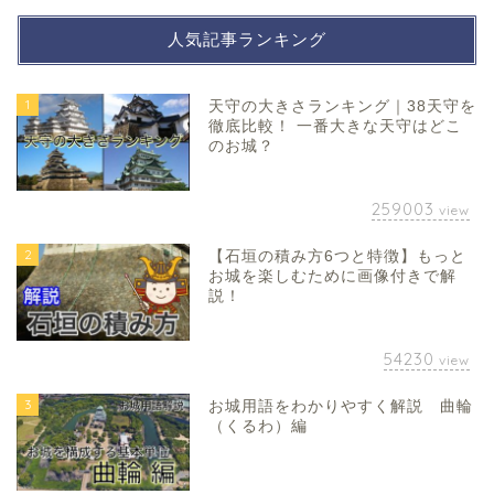
人気記事ランキング
1
天守の大きさランキング｜38天守を
徹底比較！ 一番大きな天守はどこ
のお城？
259003
view
2
【石垣の積み方6つと特徴】もっと
お城を楽しむために画像付きで解
説！
54230
view
3
お城用語をわかりやすく解説 曲輪
（くるわ）編