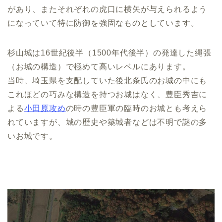
があり、またそれぞれの虎口に横矢が与えられるよう
になっていて特に防御を強固なものとしています。
杉山城は16世紀後半（1500年代後半）の発達した縄張
（お城の構造）で極めて高いレベルにあります。
当時、埼玉県を支配していた後北条氏のお城の中にも
これほどの巧みな構造を持つお城はなく、豊臣秀吉に
よる
小田原攻め
の時の豊臣軍の臨時のお城とも考えら
れていますが、城の歴史や築城者などは不明で謎の多
いお城です。