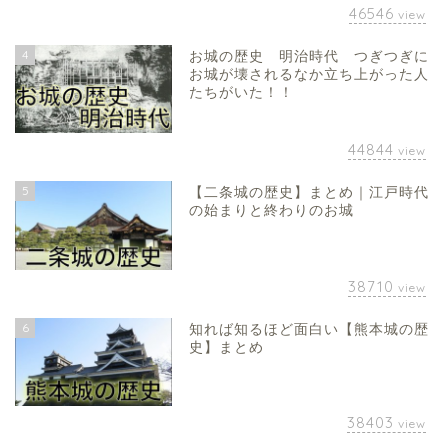
46546
view
4
お城の歴史 明治時代 つぎつぎに
お城が壊されるなか立ち上がった人
たちがいた！！
44844
view
5
【二条城の歴史】まとめ｜江戸時代
の始まりと終わりのお城
38710
view
6
知れば知るほど面白い【熊本城の歴
史】まとめ
38403
view