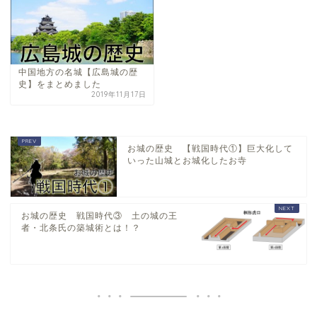
中国地方の名城【広島城の歴
史】をまとめました
2019年11月17日
お城の歴史 【戦国時代①】巨大化して
いった山城とお城化したお寺
お城の歴史 戦国時代③ 土の城の王
者・北条氏の築城術とは！？