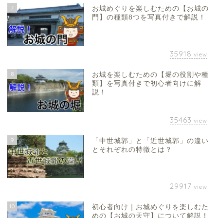
7
お城めぐりを楽しむための【お城の
門】の種類8つを写真付きで解説！
35918
view
8
お城を楽しむための【堀の役割や種
類】を写真付きで初心者向けに解
説！
35463
view
9
「中世城郭」と「近世城郭」の違い
とそれぞれの特徴とは？
29917
view
10
初心者向け｜お城めぐりを楽しむた
めの【お城の天守】について解説！