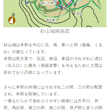
杉山城縄張図
杉山城は本郭を中心に北、南、東へと郭（曲輪、くる
わ）が連なっています。
本郭は長方形で、北辺、南辺、東辺のそれぞれに虎口
（出入口）に横矢（側面攻撃）を与えるために土塁は
折れており凸状になっています。
さらに本郭の外側にはそれぞれ二の郭、三の郭が配置
され、本郭を防御しています。
一番なだらかで攻め上りやすい南側には大手口、外
郭、馬出郭、南三の郭、南二の郭、井戸郭と多くの郭