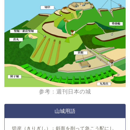
参考：週刊日本の城
山城用語
切岸（きりぎし）：斜面を削って急こう配にし