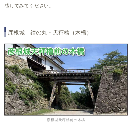
感してみてください。
彦根城 鐘の丸・天秤櫓（木橋）
彦根城天秤櫓前の木橋