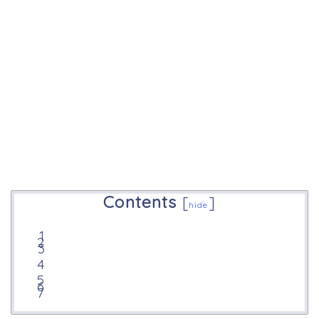
Contents
[
]
hide