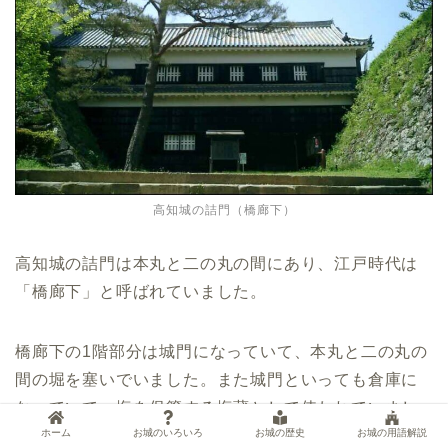
高知城の詰門（橋廊下）
高知城の詰門は本丸と二の丸の間にあり、江戸時代は
「橋廊下」と呼ばれていました。
橋廊下の1階部分は城門になっていて、本丸と二の丸の
間の堀を塞いでいました。また城門といっても倉庫に
なっていて、塩を保管する塩蔵として使われていまし
た。
ホーム
お城のいろいろ
お城の歴史
お城の用語解説