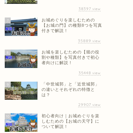
38397
view
お城めぐりを楽しむための
7
【お城の門】の種類8つを写真
付きで解説！
35889
view
お城を楽しむための【堀の役
8
割や種類】を写真付きで初心
者向けに解説！
35448
view
「中世城郭」と「近世城郭」
9
の違いとそれぞれの特徴と
は？
29907
view
初心者向け｜お城めぐりを楽
10
しむための【お城の天守】に
ついて解説！