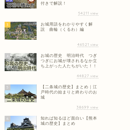
付きで解説！
54211
view
お城用語をわかりやすく解
3
説 曲輪（くるわ）編
46521
view
お城の歴史 明治時代 つぎ
4
つぎにお城が壊されるなか立
ち上がった人たちがいた！！
44827
view
【二条城の歴史】まとめ｜江
5
戸時代の始まりと終わりのお
城
38699
view
知れば知るほど面白い【熊本
6
城の歴史】まとめ