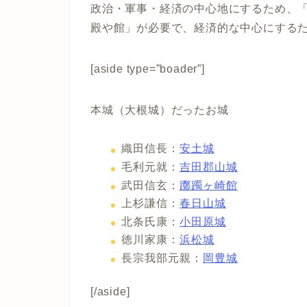
政治・軍事・経済の中心地にするため、
殿や館」が必要で、経済的な中心にする
[aside type=”boader”]
本城（大根城）だったお城
織田信長：
安土城
毛利元就：
吉田郡山城
武田信玄：
躑躅ヶ崎館
上杉謙信：
春日山城
北条氏康：
小田原城
徳川家康：
浜松城
長宗我部元親：
岡豊城
[/aside]