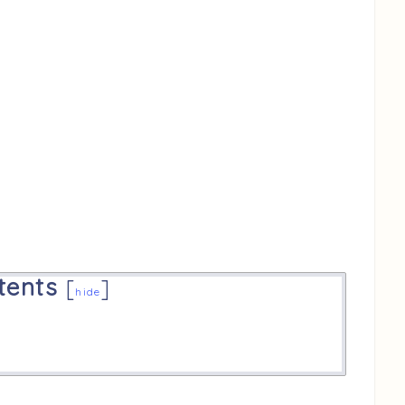
tents
[
]
hide