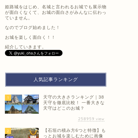
姫路城をはじめ、名城と言われるお城でも展示物
が面白くなくて、お城の面白さがみんなに伝わっ
ていません。
なのでブログ始めました！
お城を楽しく面白く！！
紹介していきます。
人気記事ランキング
天守の大きさランキング｜38
1
天守を徹底比較！ 一番大きな
天守はどこのお城？
258959
view
【石垣の積み方6つと特徴】も
2
っとお城を楽しむために画像