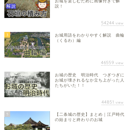
お城を楽しむために画像付きで解
説！
54244
view
3
お城用語をわかりやすく解説 曲輪
（くるわ）編
46559
view
4
お城の歴史 明治時代 つぎつぎに
お城が壊されるなか立ち上がった人
たちがいた！！
44851
view
5
【二条城の歴史】まとめ｜江戸時代
の始まりと終わりのお城