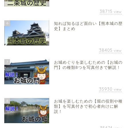
38715
view
6
知れば知るほど面白い【熊本城の歴
史】まとめ
38405
view
7
お城めぐりを楽しむための【お城の
門】の種類8つを写真付きで解説！
35930
view
8
お城を楽しむための【堀の役割や種
類】を写真付きで初心者向けに解
説！
35474