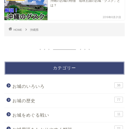
沖縄のお城の特徴 琉球王国のお城「グスク」と
は？
2018年8月21日
HOME
沖縄県
カテゴリー
38
お城のいろいろ
77
お城の歴史
11
お城をめぐる戦い
22