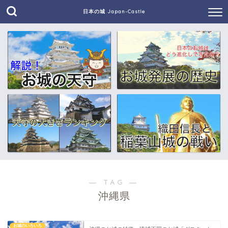
日本の城 Japan-Castle
― TAG ―
沖縄県
お城のいろいろ