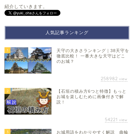
紹介していきます。
人気記事ランキング
1
天守の大きさランキング｜38天守を
徹底比較！ 一番大きな天守はどこ
のお城？
258982
view
2
【石垣の積み方6つと特徴】もっと
お城を楽しむために画像付きで解
説！
54221
view
3
お城用語をわかりやすく解説 曲輪