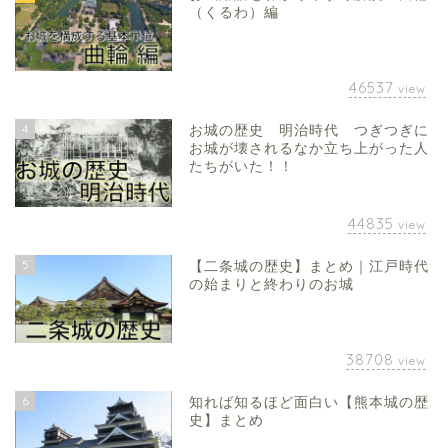
（くるわ）編
46537
view
4
お城の歴史 明治時代 つぎつぎに
お城が壊されるなか立ち上がった人
たちがいた！！
44835
view
5
【二条城の歴史】まとめ｜江戸時代
の始まりと終わりのお城
38708
view
6
知れば知るほど面白い【熊本城の歴
史】まとめ