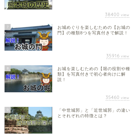
38400
view
7
お城めぐりを楽しむための【お城の
門】の種類8つを写真付きで解説！
35916
view
8
お城を楽しむための【堀の役割や種
類】を写真付きで初心者向けに解
説！
35460
view
9
「中世城郭」と「近世城郭」の違い
とそれぞれの特徴とは？