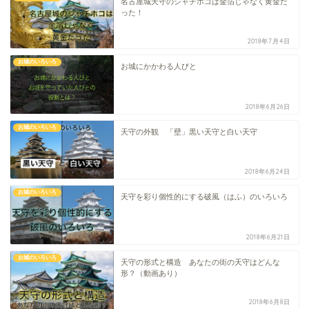
名古屋城天守のシャチホコは金箔じゃなく黄金だ
った！
2018年7月4日
お城のいろいろ
お城にかかわる人びと
2018年6月26日
お城のいろいろ
天守の外観 「壁」黒い天守と白い天守
2018年6月24日
お城のいろいろ
天守を彩り個性的にする破風（はふ）のいろいろ
2018年6月21日
お城のいろいろ
天守の形式と構造 あなたの街の天守はどんな
形？（動画あり）
2018年6月8日