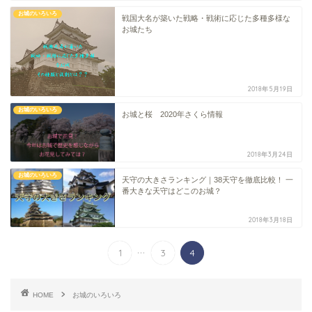
お城のいろいろ
戦国大名が築いた戦略・戦術に応じた多種多様な
お城たち
2018年5月19日
お城のいろいろ
お城と桜 2020年さくら情報
2018年3月24日
お城のいろいろ
天守の大きさランキング｜38天守を徹底比較！ 一
番大きな天守はどこのお城？
2018年3月18日
...
1
3
4
HOME
お城のいろいろ