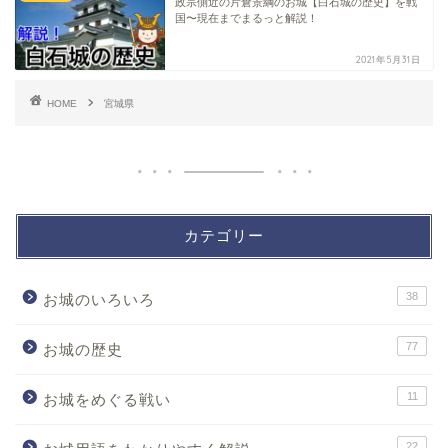
政宗側近の片倉景綱のお城【白石城の歴史】を戦
国〜現在までまるっと解説！
2021年5月31日
HOME
宮城県
カテゴリー
38
お城のいろいろ
77
お城の歴史
11
お城をめぐる戦い
22