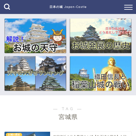
日本の城 Japan-Castle
― TAG ―
宮城県
お城の歴史