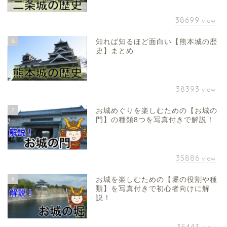
38699
view
6
知れば知るほど面白い【熊本城の歴
史】まとめ
38393
view
7
お城めぐりを楽しむための【お城の
門】の種類8つを写真付きで解説！
35886
view
8
お城を楽しむための【堀の役割や種
類】を写真付きで初心者向けに解
説！
35443