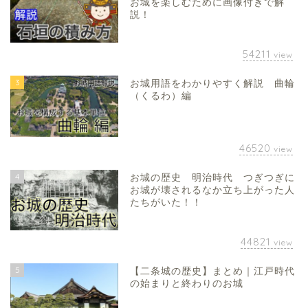
お城を楽しむために画像付きで解
説！
54211
view
3
お城用語をわかりやすく解説 曲輪
（くるわ）編
46520
view
4
お城の歴史 明治時代 つぎつぎに
お城が壊されるなか立ち上がった人
たちがいた！！
44821
view
5
【二条城の歴史】まとめ｜江戸時代
の始まりと終わりのお城