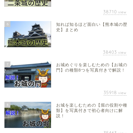
38710
view
6
知れば知るほど面白い【熊本城の歴
史】まとめ
38403
view
7
お城めぐりを楽しむための【お城の
門】の種類8つを写真付きで解説！
35918
view
8
お城を楽しむための【堀の役割や種
類】を写真付きで初心者向けに解
説！
35463