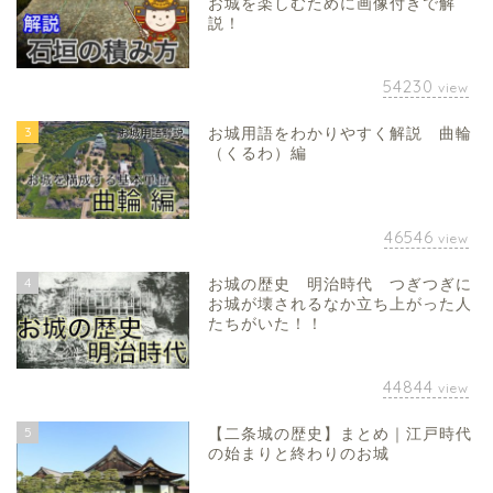
お城を楽しむために画像付きで解
説！
54230
view
3
お城用語をわかりやすく解説 曲輪
（くるわ）編
46546
view
4
お城の歴史 明治時代 つぎつぎに
お城が壊されるなか立ち上がった人
たちがいた！！
44844
view
5
【二条城の歴史】まとめ｜江戸時代
の始まりと終わりのお城