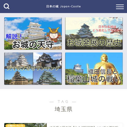
日本の城 Japan-Castle
― TAG ―
埼玉県
お城のいろいろ