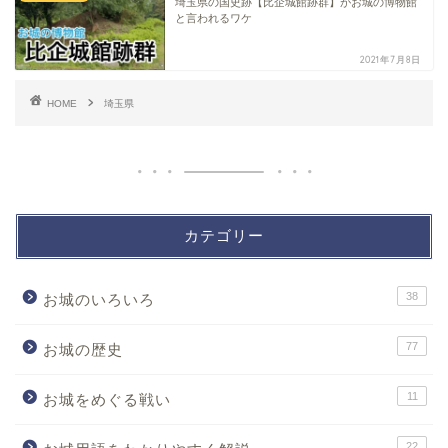
埼玉県の国史跡【比企城館跡群】がお城の博物館
と言われるワケ
2021年7月8日
HOME
埼玉県
カテゴリー
38
お城のいろいろ
77
お城の歴史
11
お城をめぐる戦い
22