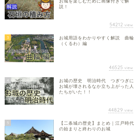
お城を楽しむために画像付きで解
説！
54212
view
3
お城用語をわかりやすく解説 曲輪
（くるわ）編
46525
view
4
お城の歴史 明治時代 つぎつぎに
お城が壊されるなか立ち上がった人
たちがいた！！
44829
view
5
【二条城の歴史】まとめ｜江戸時代
の始まりと終わりのお城