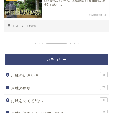
戦国最強武将の一人、上杉謙信の【春日山城の歴
史】を総ざらい
2020年8月14日
HOME
上杉謙信
カテゴリー
38
お城のいろいろ
77
お城の歴史
11
お城をめぐる戦い
22