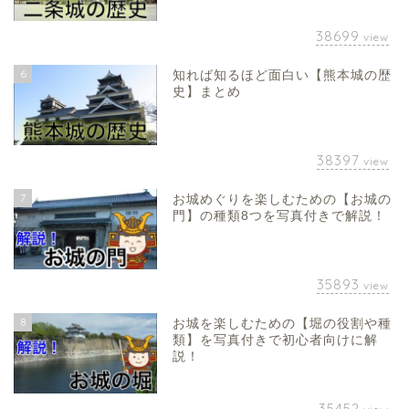
38699
view
6
知れば知るほど面白い【熊本城の歴
史】まとめ
38397
view
7
お城めぐりを楽しむための【お城の
門】の種類8つを写真付きで解説！
35893
view
8
お城を楽しむための【堀の役割や種
類】を写真付きで初心者向けに解
説！
35452