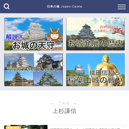
日本の城 Japan-Castle
― TAG ―
上杉謙信
お城の歴史