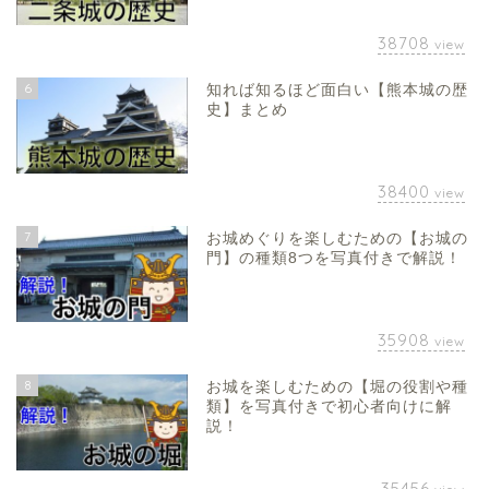
38708
view
6
知れば知るほど面白い【熊本城の歴
史】まとめ
38400
view
7
お城めぐりを楽しむための【お城の
門】の種類8つを写真付きで解説！
35908
view
8
お城を楽しむための【堀の役割や種
類】を写真付きで初心者向けに解
説！
35456