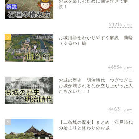
お城を楽しむために画像付きで解
説！
54216
view
3
お城用語をわかりやすく解説 曲輪
（くるわ）編
46534
view
4
お城の歴史 明治時代 つぎつぎに
お城が壊されるなか立ち上がった人
たちがいた！！
44831
view
5
【二条城の歴史】まとめ｜江戸時代
の始まりと終わりのお城