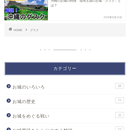
沖縄のお城の特徴 琉球王国のお城「グスク」と
は？
2018年8月21日
HOME
グスク
カテゴリー
38
お城のいろいろ
77
お城の歴史
11
お城をめぐる戦い
22