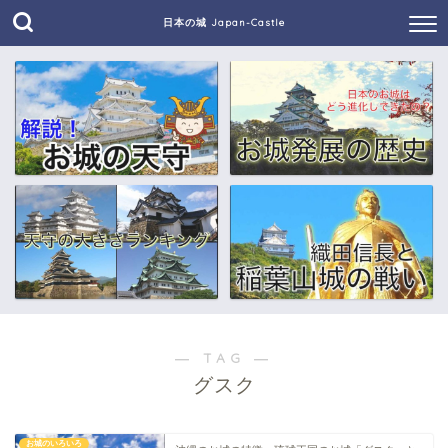
日本の城 Japan-Castle
― TAG ―
グスク
お城のいろいろ