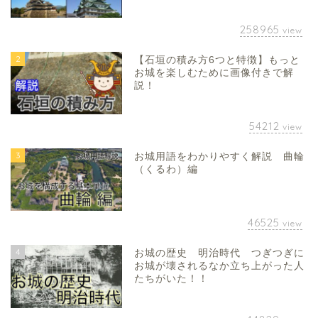
258965
view
2
【石垣の積み方6つと特徴】もっと
お城を楽しむために画像付きで解
説！
54212
view
3
お城用語をわかりやすく解説 曲輪
（くるわ）編
46525
view
4
お城の歴史 明治時代 つぎつぎに
お城が壊されるなか立ち上がった人
たちがいた！！