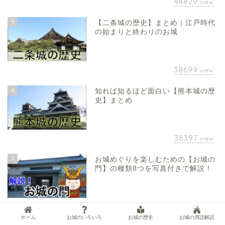
44829
view
5
【二条城の歴史】まとめ｜江戸時代
の始まりと終わりのお城
38699
view
6
知れば知るほど面白い【熊本城の歴
史】まとめ
38397
view
7
お城めぐりを楽しむための【お城の
門】の種類8つを写真付きで解説！
35893
view
ホーム
お城のいろいろ
お城の歴史
お城の用語解説