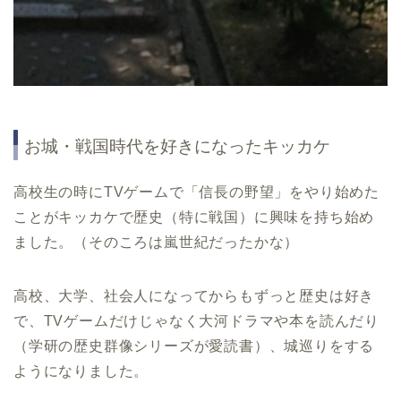
お城・戦国時代を好きになったキッカケ
高校生の時にTVゲームで「信長の野望」をやり始めた
ことがキッカケで歴史（特に戦国）に興味を持ち始め
ました。（そのころは嵐世紀だったかな）
高校、大学、社会人になってからもずっと歴史は好き
で、TVゲームだけじゃなく大河ドラマや本を読んだり
（学研の歴史群像シリーズが愛読書）、城巡りをする
ようになりました。