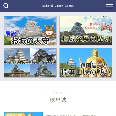
日本の城 Japan-Castle
― TAG ―
岐阜城
お城をめぐる戦い