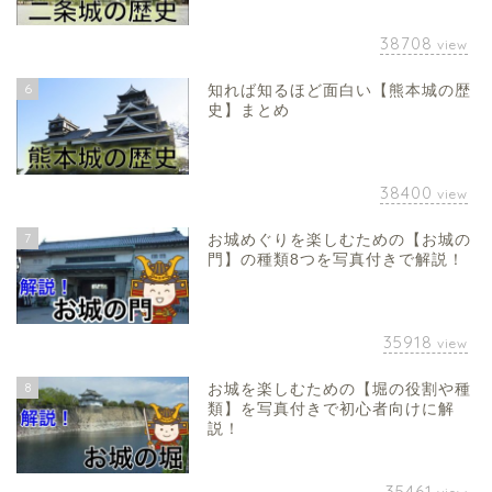
38708
view
6
知れば知るほど面白い【熊本城の歴
史】まとめ
38400
view
7
お城めぐりを楽しむための【お城の
門】の種類8つを写真付きで解説！
35918
view
8
お城を楽しむための【堀の役割や種
類】を写真付きで初心者向けに解
説！
35461