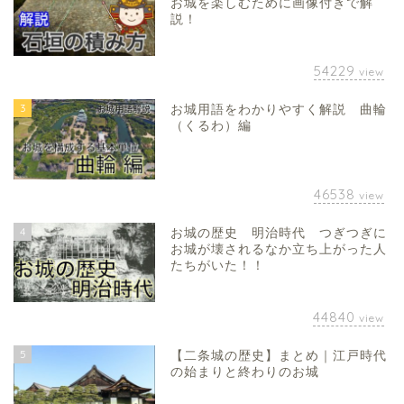
お城を楽しむために画像付きで解
説！
54229
view
3
お城用語をわかりやすく解説 曲輪
（くるわ）編
46538
view
4
お城の歴史 明治時代 つぎつぎに
お城が壊されるなか立ち上がった人
たちがいた！！
44840
view
5
【二条城の歴史】まとめ｜江戸時代
の始まりと終わりのお城